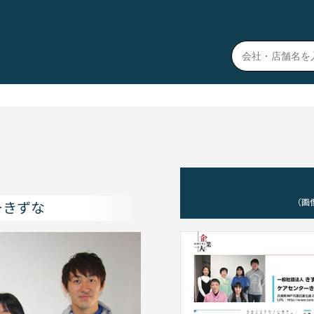
（画
ーきずな