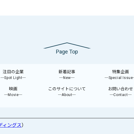
Page Top
注目の企業
新着記事
特集企画
─Spot Light─
─New─
─Special Issu
映画
このサイトについて
お問い合わせ
─Movie─
─About─
─Contact─
ディングス
）