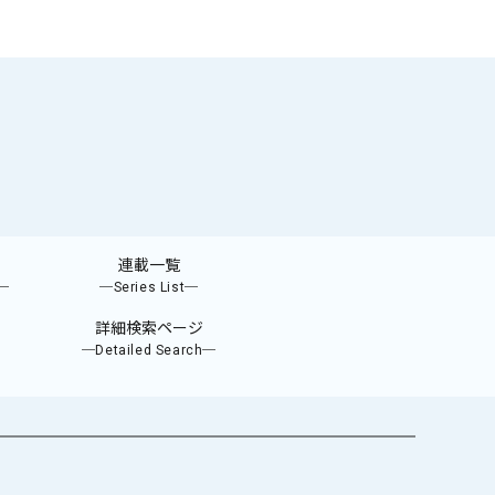
連載一覧
e─
─Series List─
詳細検索ページ
─Detailed Search─