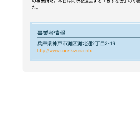
の事業所だ。本日は同所を運営する『きずな会』の小
た。
事業者情報
兵庫県神戸市灘区灘北通2丁目3-19
http://www.care-kizuna.info