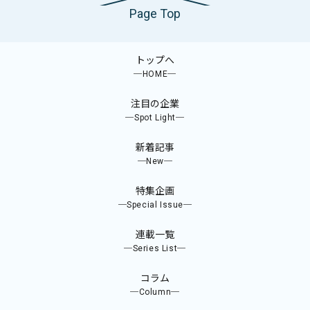
Page Top
トップへ
─HOME─
注目の企業
─Spot Light─
新着記事
─New─
特集企画
─Special Issue─
連載一覧
─Series List─
コラム
─Column─