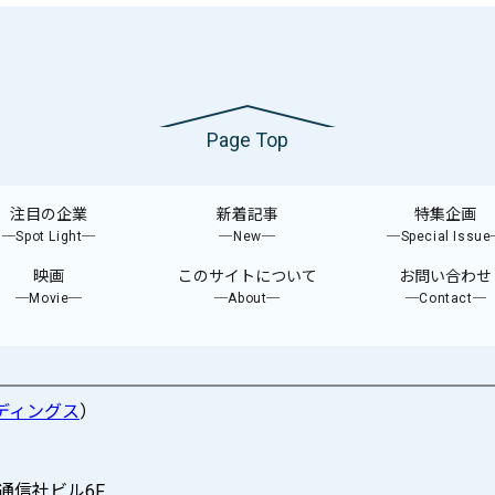
Page Top
注目の企業
新着記事
特集企画
─Spot Light─
─New─
─Special Issu
映画
このサイトについて
お問い合わせ
─Movie─
─About─
─Contact─
ディングス
）
際通信社ビル6F