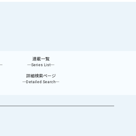
連載一覧
e─
─Series List─
詳細検索ページ
─Detailed Search─