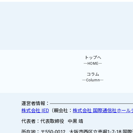
トップへ
─HOME─
コラム
─Column─
運営者情報：
株式会社 IED
（親会社：
株式会社 国際通信社ホール
代表者：代表取締役 中黒 靖
所在地：〒550-0012 大阪市西区立売堀1-7-18 国