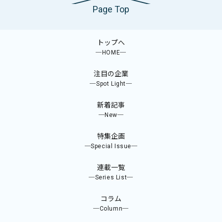
Page Top
トップへ
─HOME─
注目の企業
─Spot Light─
新着記事
─New─
特集企画
─Special Issue─
連載一覧
─Series List─
コラム
─Column─