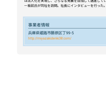
は法人化を実現し、さらなる発展を目指して邁進して
ー板前氏が同社を訪問。社長にインタビューを行った
事業者情報
兵庫県姫路市勝原区丁99-5
http://miyazakidenki38.com/