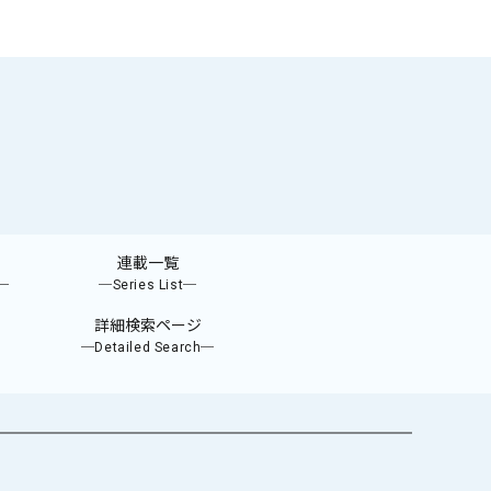
連載一覧
e─
─Series List─
詳細検索ページ
─Detailed Search─