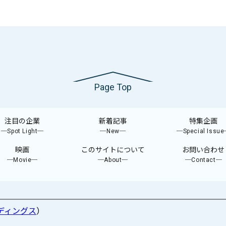
Page Top
注目の企業
新着記事
特集企画
─Spot Light─
─New─
─Special Issu
映画
このサイトについて
お問い合わせ
─Movie─
─About─
─Contact─
ディングス
）