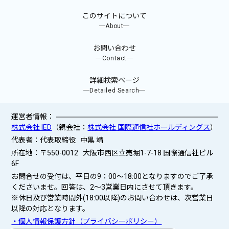
このサイトについて
─About─
お問い合わせ
─Contact─
詳細検索ページ
─Detailed Search─
運営者情報：
株式会社 IED
（親会社：
株式会社 国際通信社ホールディングス
）
代表者：代表取締役 中黒 靖
所在地：〒550-0012 大阪市西区立売堀1-7-18 国際通信社ビル
6F
お問合せの受付は、平日の9：00～18:00となりますのでご了承
くださいませ。回答は、2〜3営業日内にさせて頂きます。
※休日及び営業時間外(18:00以降)のお問い合わせは、次営業日
以降の対応となります。
・個人情報保護方針（プライバシーポリシー）