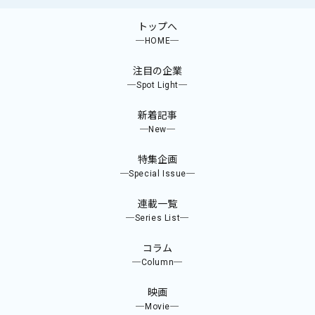
トップへ
─HOME─
注目の企業
─Spot Light─
新着記事
─New─
特集企画
─Special Issue─
連載一覧
─Series List─
コラム
─Column─
映画
─Movie─