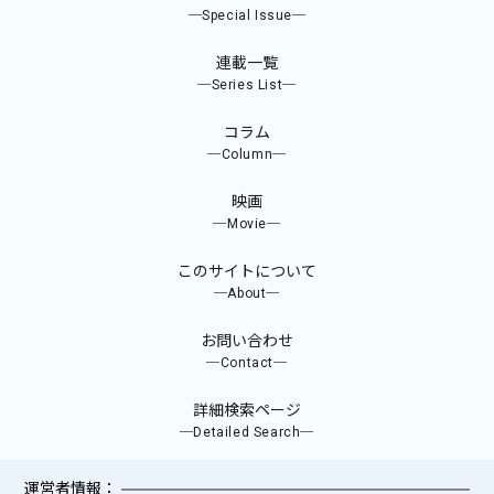
─Special Issue─
連載一覧
─Series List─
コラム
─Column─
映画
─Movie─
このサイトについて
─About─
お問い合わせ
─Contact─
詳細検索ページ
─Detailed Search─
運営者情報：