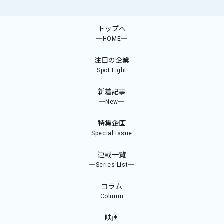
トップへ
─HOME─
注目の企業
─Spot Light─
新着記事
─New─
特集企画
─Special Issue─
連載一覧
─Series List─
コラム
─Column─
映画