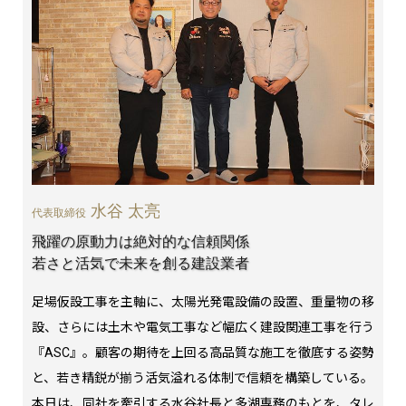
水谷 太亮
代表取締役
飛躍の原動力は絶対的な信頼関係
若さと活気で未来を創る建設業者
足場仮設工事を主軸に、太陽光発電設備の設置、重量物の移
設、さらには土木や電気工事など幅広く建設関連工事を行う
『ASC』。顧客の期待を上回る高品質な施工を徹底する姿勢
と、若き精鋭が揃う活気溢れる体制で信頼を構築している。
本日は、同社を牽引する水谷社長と多湖専務のもとを、タレ