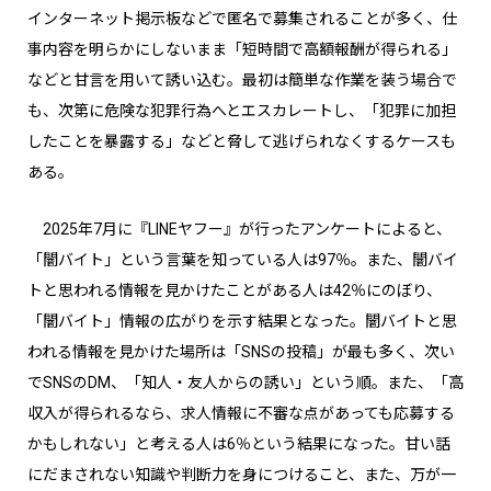
インターネット掲示板などで匿名で募集されることが多く、仕
事内容を明らかにしないまま「短時間で高額報酬が得られる」
などと甘言を用いて誘い込む。最初は簡単な作業を装う場合で
も、次第に危険な犯罪行為へとエスカレートし、「犯罪に加担
したことを暴露する」などと脅して逃げられなくするケースも
ある。
2025年7月に『LINEヤフー』が行ったアンケートによると、
「闇バイト」という言葉を知っている人は97％。また、闇バイ
トと思われる情報を見かけたことがある人は42％にのぼり、
「闇バイト」情報の広がりを示す結果となった。闇バイトと思
われる情報を見かけた場所は「SNSの投稿」が最も多く、次い
でSNSのDM、「知人・友人からの誘い」という順。また、「高
収入が得られるなら、求人情報に不審な点があっても応募する
かもしれない」と考える人は6％という結果になった。甘い話
にだまされない知識や判断力を身につけること、また、万が一