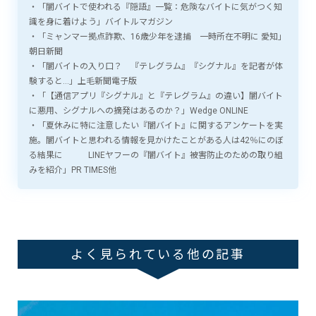
・「闇バイトで使われる『隠語』一覧：危険なバイトに気がつく知
識を身に着けよう」バイトルマガジン
・「ミャンマー拠点詐欺、16歳少年を逮捕 一時所在不明に 愛知」
朝日新聞
・「闇バイトの入り口？ 『テレグラム』『シグナル』を記者が体
験すると…」上毛新聞電子版
・「【通信アプリ『シグナル』と『テレグラム』の違い】闇バイト
に悪用、シグナルへの摘発はあるのか？」Wedge ONLINE
・「夏休みに特に注意したい『闇バイト』に関するアンケートを実
施。闇バイトと思われる情報を見かけたことがある人は42％にのぼ
る結果に LINEヤフーの『闇バイト』被害防止のための取り組
みを紹介」PR TIMES他
よく見られている他の記事