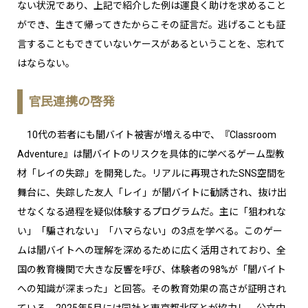
ない状況であり、上記で紹介した例は運良く助けを求めること
ができ、生きて帰ってきたからこその証言だ。逃げることも証
言することもできていないケースがあるということを、忘れて
はならない。
官民連携の啓発
10代の若者にも闇バイト被害が増える中で、『Classroom
Adventure』は闇バイトのリスクを具体的に学べるゲーム型教
材「レイの失踪」を開発した。リアルに再現されたSNS空間を
舞台に、失踪した友人「レイ」が闇バイトに勧誘され、抜け出
せなくなる過程を疑似体験するプログラムだ。主に「狙われな
い」「騙されない」「ハマらない」の3点を学べる。このゲー
ムは闇バイトへの理解を深めるために広く活用されており、全
国の教育機関で大きな反響を呼び、体験者の98%が「闇バイト
への知識が深まった」と回答。その教育効果の高さが証明され