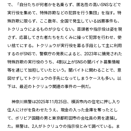
で、「自分たちが何者かを名乗らず、匿名性の高いSNSなどで
実行役を集めて、特殊詐欺などの犯罪を行う集団」を指す。特
殊詐欺に限らず、ここ数年、全国で発生している凶悪事件も、
トクリュウによるものが少なくない。首謀者や指示役は姿を現
さず、応募してきた者たちをたくみに操って犯罪を行わせ、使
い捨てにする。トクリュウが実行役を募る手段として主に利用
するのがSNSで、警察庁の発表によると、2023年に摘発された
特殊詐欺の実行役のうち、4割以上がSNSの闇バイト募集情報
等を通じて加担していたという。闇バイトに関わることで、意
図せずしてトクリュウの手先になってしまうケースも多い。以
下は、最近のトクリュウ関連の事件の一例だ。
神奈川県警は2025年11月25日、横浜市内の住宅に押し入り
住人にけがを負わせたうえ、現金の入った金庫を奪ったとし
て、ボリビア国籍の男と東京都町田市の会社員の男を逮捕し
た。県警は、2人がトクリュウの指示役とみて調べている。ま