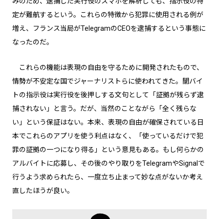
みのため、逮捕した実行役のスマホを解析しても、指示役の特
定が難航するという。これらの特徴から犯罪に使用される例が
増え、フランス当局がTelegramのCEOを逮捕するという事態に
なったのだ。
これらの機能は表現の自由を守るために開発されたもので、
情勢が不安定な国でジャーナリストらに使われてきた。闇バイ
トの指示役は実行役を後押しする文句として「証拠が残らず逮
捕されない」と言う。だが、当然のことながら「全く残らな
い」という保証はない。本来、表現の自由が確保されている日
本でこれらのアプリを使う利点はなく、「使っているだけで犯
罪の証拠の一つになり得る」という意見もある。もし何らかの
アルバイトに応募し、その後のやり取りをTelegramやSignalで
行うよう求められたら、一度立ち止まって妙な点がないか考え
直したほうが良い。