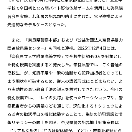
ている。2025年5月には同社と東京都北区とが協力し、公立中
学校で全国初となる闇バイト疑似体験ゲームを活用した啓発講
習会を実施。若年層の犯罪加担防止に向けた、官民連携による
先進的なモデルケースとなった。
また、『奈良県警察本部』および『公益財団法人奈良県暴力
団追放県民センター』も同社と連携。2025年12月4日には、
『奈良県立大学附属高等学校』で全校生徒約490人を対象とし
た特別授業を実施すると発表した。奈良県警では「ごく普通の
高校生」が、知識不足や一瞬の油断から犯罪加担者となってし
まう現状を打破するため、従来の講義形式にとどまらない、よ
り実効性の高い教育手法の導入を検討してきたという。今回の
特別授業では、「レイの失踪」を使ったワークショップや、警
察担当者からの講話などを通して、深刻化するトクリュウによ
る若者の勧誘手口を擬似体験することで、生徒の防犯意識と情
報リテラシーの向上を図る。奈良県警の犯罪抑止対策室長は
「“リアルな恐ろしさ”の疑似体験が、子ども・若者を犯罪から