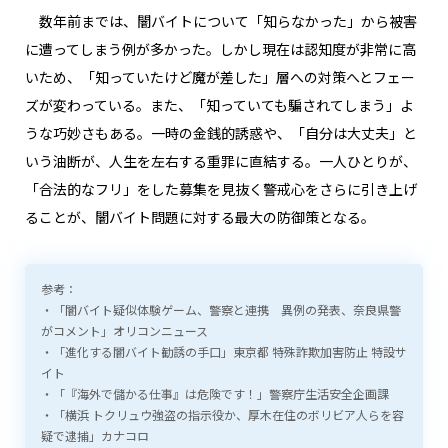
数年前までは、闇バイトについて「知らなかった」から被害
に遭ってしまう例が多かった。しかし現在は認知度が非常に高
いため、「知っていたけど魔が差した」層への対策へとフェー
ズが変わっている。また、「知っていても騙されてしまう」よ
うな巧妙さもある。一時の金銭的誘惑や、「自分は大丈夫」と
いう油断が、人生を左右する重罪に直結する。一人ひとりが、
「合法的なフリ」をした募集を見抜く警戒心をさらに引き上げ
ることが、闇バイト問題に対する最大の防御策となる。
参考：
・「闇バイト疑似体験ゲーム、警察と連携 異例の発表、奈良県警
がコメント」オリコンニュース
・「進化する闇バイト勧誘の手口」東京都 特殊詐欺加害防止 特設サ
イト
・「『海外で儲かる仕事』は危険です！」警察庁生活安全企画課
・「横浜 トクリュウ強盗の指示役か、厚木在住のボリビア人らを容
疑で逮捕」カナコロ