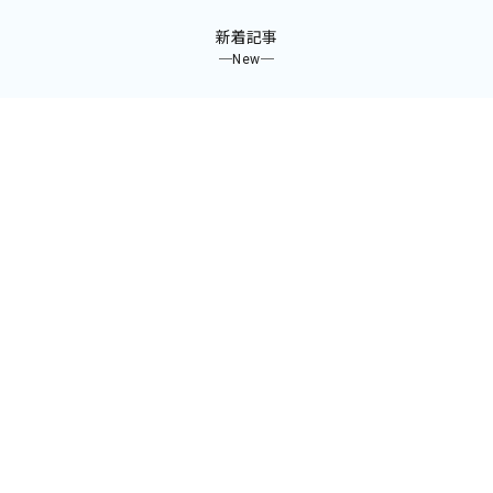
新着記事
─New─
特集企画
─Special Issue─
連載一覧
─Series List─
コラム
─Column─
映画
─Movie─
このサイトについて
─About─
お問い合わせ
─Contact─