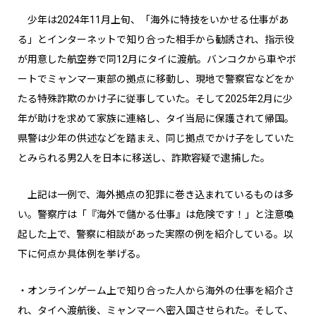
少年は2024年11月上旬、「海外に特技をいかせる仕事があ
る」とインターネットで知り合った相手から勧誘され、指示役
が用意した航空券で同12月にタイに渡航。バンコクから車やボ
ートでミャンマー東部の拠点に移動し、現地で警察官などをか
たる特殊詐欺のかけ子に従事していた。そして2025年2月に少
年が助けを求めて家族に連絡し、タイ当局に保護されて帰国。
県警は少年の供述などを踏まえ、同じ拠点でかけ子をしていた
とみられる男2人を日本に移送し、詐欺容疑で逮捕した。
上記は一例で、海外拠点の犯罪に巻き込まれているものは多
い。警察庁は「『海外で儲かる仕事』は危険です！」と注意喚
起した上で、警察に相談があった実際の例を紹介している。以
下に何点か具体例を挙げる。
・オンラインゲーム上で知り合った人から海外の仕事を紹介さ
れ、タイへ渡航後、ミャンマーへ密入国させられた。そして、