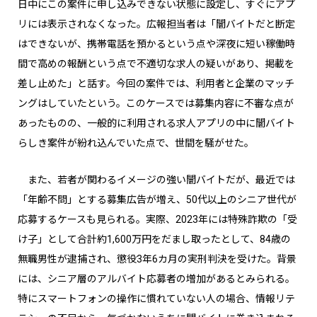
日中にこの案件に申し込みできない状態に設定し、すぐにアプ
リには表示されなくなった。広報担当者は「闇バイトだと断定
はできないが、携帯電話を預かるという点や深夜に短い稼働時
間で高めの報酬という点で不適切な求人の疑いがあり、掲載を
差し止めた」と話す。今回の案件では、利用者と企業のマッチ
ングはしていたという。このケースでは募集内容に不審な点が
あったものの、一般的に利用される求人アプリの中に闇バイト
らしき案件が紛れ込んでいた点で、世間を騒がせた。
また、若者が関わるイメージの強い闇バイトだが、最近では
「年齢不問」とする募集広告が増え、50代以上のシニア世代が
応募するケースも見られる。実際、2023年には特殊詐欺の「受
け子」として合計約1,600万円をだまし取ったとして、84歳の
無職男性が逮捕され、懲役3年6カ月の実刑判決を受けた。背景
には、シニア層のアルバイト応募者の増加があるとみられる。
特にスマートフォンの操作に慣れていない人の場合、情報リテ