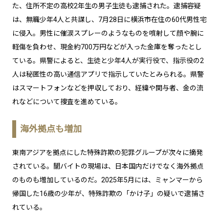
た、住所不定の高校2年生の男子生徒も逮捕された。逮捕容疑
は、無職少年4人と共謀し、7月28日に横浜市在住の60代男性宅
に侵入。男性に催涙スプレーのようなものを噴射して顔や腕に
軽傷を負わせ、現金約700万円などが入った金庫を奪ったとし
ている。県警によると、生徒と少年4人が実行役で、指示役の2
人は秘匿性の高い通信アプリで指示していたとみられる。県警
はスマートフォンなどを押収しており、経緯や関与者、金の流
れなどについて捜査を進めている。
海外拠点も増加
東南アジアを拠点にした特殊詐欺の犯罪グループが次々に摘発
されている。闇バイトの現場は、日本国内だけでなく海外拠点
のものも増加しているのだ。2025年5月には、ミャンマーから
帰国した16歳の少年が、特殊詐欺の「かけ子」の疑いで逮捕さ
れている。