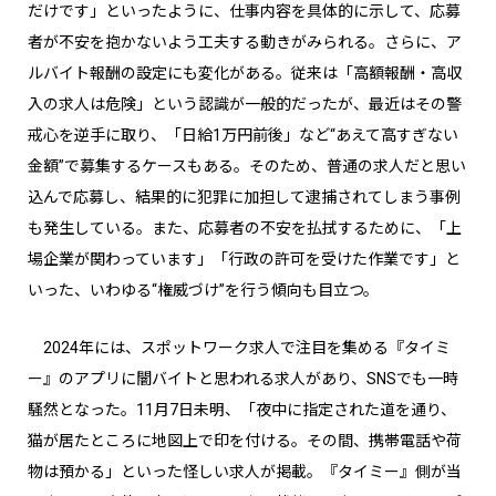
だけです」といったように、仕事内容を具体的に示して、応募
者が不安を抱かないよう工夫する動きがみられる。さらに、ア
ルバイト報酬の設定にも変化がある。従来は「高額報酬・高収
入の求人は危険」という認識が一般的だったが、最近はその警
戒心を逆手に取り、「日給1万円前後」など“あえて高すぎない
金額”で募集するケースもある。そのため、普通の求人だと思い
込んで応募し、結果的に犯罪に加担して逮捕されてしまう事例
も発生している。また、応募者の不安を払拭するために、「上
場企業が関わっています」「行政の許可を受けた作業です」と
いった、いわゆる“権威づけ”を行う傾向も目立つ。
2024年には、スポットワーク求人で注目を集める『タイミ
ー』のアプリに闇バイトと思われる求人があり、SNSでも一時
騒然となった。11月7日未明、「夜中に指定された道を通り、
猫が居たところに地図上で印を付ける。その間、携帯電話や荷
物は預かる」といった怪しい求人が掲載。『タイミー』側が当