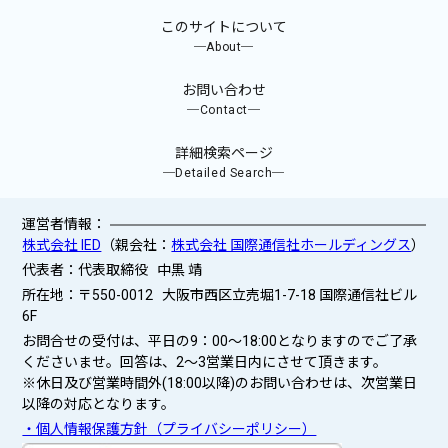
このサイトについて
─About─
お問い合わせ
─Contact─
詳細検索ページ
─Detailed Search─
運営者情報：
株式会社 IED
（親会社：
株式会社 国際通信社ホールディングス
）
代表者：代表取締役 中黒 靖
所在地：〒550-0012 大阪市西区立売堀1-7-18 国際通信社ビル
6F
お問合せの受付は、平日の9：00～18:00となりますのでご了承
くださいませ。回答は、2〜3営業日内にさせて頂きます。
※休日及び営業時間外(18:00以降)のお問い合わせは、次営業日
以降の対応となります。
・個人情報保護方針（プライバシーポリシー）