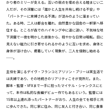
かり者のミリーが支える。互いの弱点を埋め合える睦まじい二
人だが、その深層には「誰かと人生を共有し続ける不安」や
「パートナーに束縛される不満」が淀みのように溜まってい
た。ある時、二人は都会を離れ、自然豊かな田舎の一軒家へ移
住する。ところが森でのハイキング中に道に迷い、不気味な地
下洞窟で一夜を明かした直後から、穏やかな日常は暗転。目に
見えない磁力に引き寄せられるかのように互いを求め、身体と
身体が溶け合い、癒着していく現象が、二人を侵蝕し始める
──。
主役を演じるデイヴ・フランコとアリソン・ブリーは実生活で
は夫婦であり、その地続きのリアリティこそが見所だ。また、
脚本・監督・VFXまで一手に担ったマイケル・シャンクスにと
って、本作は私的な長編デビュー作でもあるという。監督には
15年以上連れ添ったパートナーがおり、人生の全てを相手と共
に歩んできた。同じ家に住み、同じ友人と付き合い、同じ食事