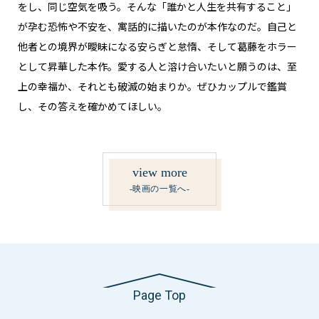
をし、同じ空気を吸う。そんな「誰かと人生を共有すること」
が孕む恐怖や不安を、寓話的に描いたのが本作なのだ。自己と
他者との境界が曖昧になる安らぎと怠惰、そして葛藤をホラー
として昇華した本作。愛する人と溶け合いたいと願うのは、至
上の幸福か、それとも破滅の始まりか。ぜひカップルで鑑賞
し、その答えを確かめてほしい。
view more
-映画の一覧へ-
Page Top