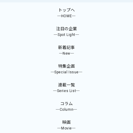
トップへ
─HOME─
注目の企業
─Spot Light─
新着記事
─New─
特集企画
─Special Issue─
連載一覧
─Series List─
コラム
─Column─
映画
─Movie─