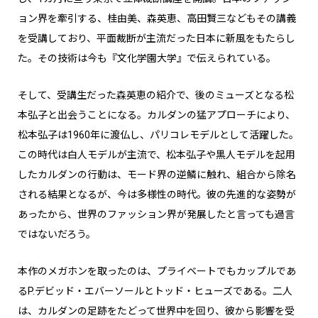
ョン界を牽引する、桂由美、森英恵、高田賢三などもその講義
を受講しており、平面裁断が主流だった日本に新風をもたらし
た。その技術は今も『文化学園大学』で伝えられている。
そして、受講生だった森英恵の紹介で、後のミューズとなる松
本弘子と出会うことになる。カルダンの猛アプローチにより、
松本弘子は1960年に渡仏し、パリコレモデルとして活躍した。
この時代は白人モデルが主流で、松本弘子や黒人モデルを起用
したカルダンの行動は、モード界の逆鱗に触れ、組合から除名
される結果となるが、今は多様性の時代。彼の先進的な姿勢が
あったから、世界のファッション界が発展したと言っても過言
ではないだろう。
本作のメガホンを取ったのは、プライベートでもカップルであ
るP.デビッド・エバーソールとトッド・ヒューズである。二人
は、カルダンの足跡をたどって世界中を回り、彼から影響を受