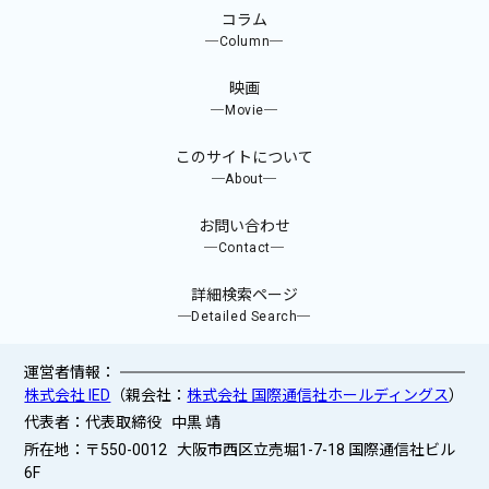
コラム
─Column─
映画
─Movie─
このサイトについて
─About─
お問い合わせ
─Contact─
詳細検索ページ
─Detailed Search─
運営者情報：
株式会社 IED
（親会社：
株式会社 国際通信社ホールディングス
）
代表者：代表取締役 中黒 靖
所在地：〒550-0012 大阪市西区立売堀1-7-18 国際通信社ビル
6F