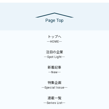
Page Top
トップへ
─HOME─
注目の企業
─Spot Light─
新着記事
─New─
特集企画
─Special Issue─
連載一覧
─Series List─