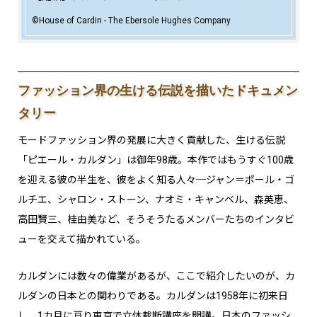
©House of Cardin - The Ebersole Hughes Company
ファッション界の生ける伝説を描いたドキュメン
タリー
モードファッション界の発展に大きく貢献した、生ける伝説
「ピエール・カルダン」は御年98歳。本作ではもうすぐ100歳
を迎える彼の半生を、彼をよく知る人々─ジャン＝ポール・ゴ
ルチエ、シャロン・ストーン、ナオミ・キャンベル、森英恵、
高田賢三、桂由美など、そうそうたるメンバーたちのインタビ
ューを交えて描かれている。
カルダンには数々の偉業があるが、ここで紹介したいのが、カ
ルダンの日本との関わりである。カルダンは1958年に初来日
し、1カ月に亘り東京で立体裁断講座を開講。日本のファッシ