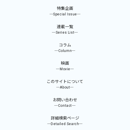
特集企画
─Special Issue─
連載一覧
─Series List─
コラム
─Column─
映画
─Movie─
このサイトについて
─About─
お問い合わせ
─Contact─
詳細検索ページ
─Detailed Search─