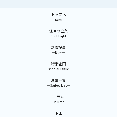
トップへ
─HOME─
注目の企業
─Spot Light─
新着記事
─New─
特集企画
─Special Issue─
連載一覧
─Series List─
コラム
─Column─
映画