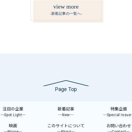
view more
-新着記事の一覧へ-
Page Top
注目の企業
新着記事
特集企画
─Spot Light─
─New─
─Special Issu
映画
このサイトについて
お問い合わせ
─Movie─
─About─
─Contact─