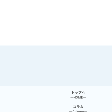
トップへ
─HOME─
コラム
─Column─