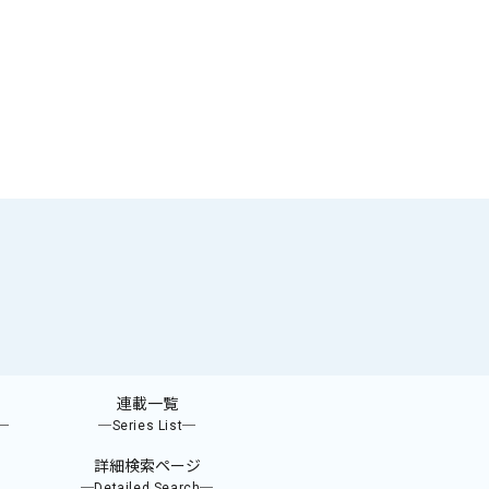
連載一覧
e─
─Series List─
詳細検索ページ
─Detailed Search─