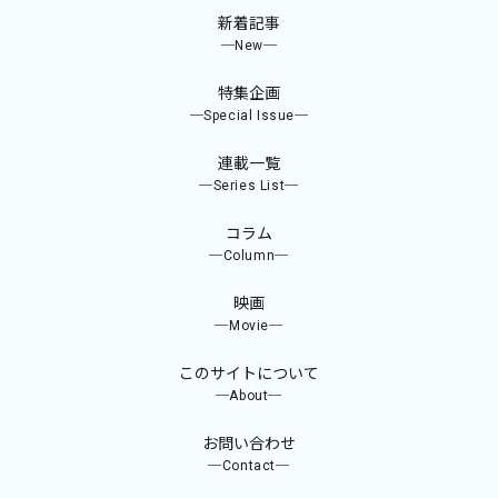
新着記事
─New─
特集企画
─Special Issue─
連載一覧
─Series List─
コラム
─Column─
映画
─Movie─
このサイトについて
─About─
お問い合わせ
─Contact─