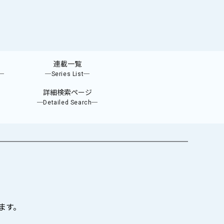
連載一覧
e─
─Series List─
詳細検索ページ
─Detailed Search─
ます。