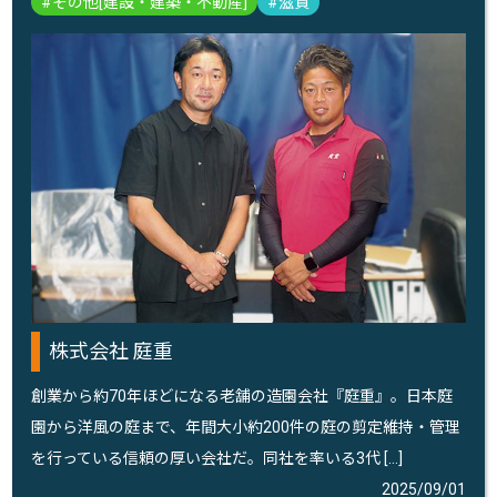
その他[建設・建築・不動産]
滋賀
株式会社 庭重
創業から約70年ほどになる老舗の造園会社『庭重』。日本庭
園から洋風の庭まで、年間大小約200件の庭の剪定維持・管理
を行っている信頼の厚い会社だ。同社を率いる3代 […]
2025/09/01