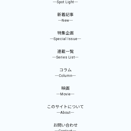
─Spot Light─
新着記事
─New─
特集企画
─Special Issue─
連載一覧
─Series List─
コラム
─Column─
映画
─Movie─
このサイトについて
─About─
お問い合わせ
─Contact─