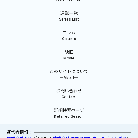
─Special Issue─
連載一覧
─Series List─
コラム
─Column─
映画
─Movie─
このサイトについて
─About─
お問い合わせ
─Contact─
詳細検索ページ
─Detailed Search─
運営者情報：