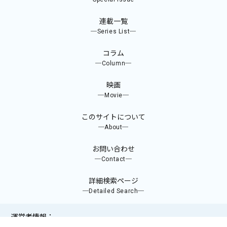
連載一覧
─Series List─
コラム
─Column─
映画
─Movie─
このサイトについて
─About─
お問い合わせ
─Contact─
詳細検索ページ
─Detailed Search─
運営者情報：