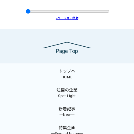
2
ページ目に移動
Page Top
トップへ
─HOME─
注目の企業
─Spot Light─
新着記事
─New─
特集企画
─Special Issue─