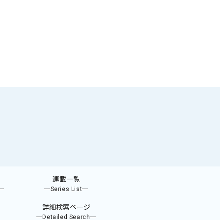
連載一覧
e─
─Series List─
詳細検索ページ
─Detailed Search─