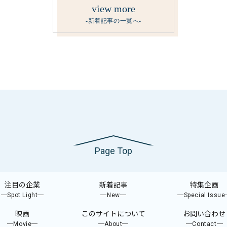
view more
-新着記事の一覧へ-
Page Top
注目の企業
新着記事
特集企画
─Spot Light─
─New─
─Special Issu
映画
このサイトについて
お問い合わせ
─Movie─
─About─
─Contact─