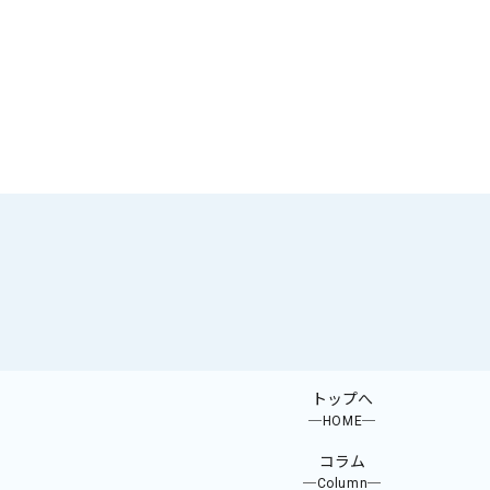
トップへ
─HOME─
コラム
─Column─