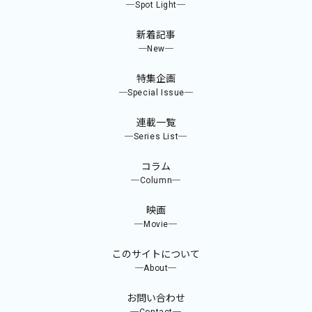
─Spot Light─
新着記事
─New─
特集企画
─Special Issue─
連載一覧
─Series List─
コラム
─Column─
映画
─Movie─
このサイトについて
─About─
お問い合わせ
─Contact─