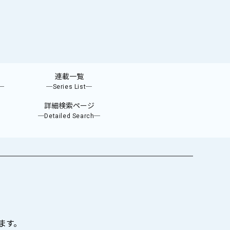
連載一覧
e─
─Series List─
詳細検索ページ
─Detailed Search─
ます。