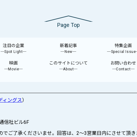
Page Top
注目の企業
新着記事
特集企画
─Spot Light─
─New─
─Special Issu
映画
このサイトについて
お問い合わせ
─Movie─
─About─
─Contact─
ディングス
）
際通信社ビル6F
ますのでご了承くださいませ。回答は、2〜3営業日内にさせて頂き