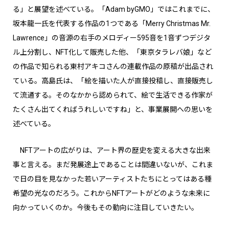
る」と展望を述べている。「Adam byGMO」ではこれまでに、
坂本龍一氏を代表する作品の1つである「Merry Christmas Mr.
Lawrence」の音源の右手のメロディー595音を1音ずつデジタ
ル上分割し、NFT化して販売した他、「東京タラレバ娘」など
の作品で知られる東村アキコさんの連載作品の原稿が出品され
ている。高島氏は、「絵を描いた人が直接投稿し、直接販売し
て流通する。そのなかから認められて、絵で生活できる作家が
たくさん出てくればうれしいですね」と、事業展開への思いを
述べている。
NFTアートの広がりは、アート界の歴史を変える大きな出来
事と言える。まだ発展途上であることは間違いないが、これま
で日の目を見なかった若いアーティストたちにとってはある種
希望の光なのだろう。これからNFTアートがどのような未来に
向かっていくのか。今後もその動向に注目していきたい。