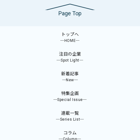
Page Top
トップへ
─HOME─
注目の企業
─Spot Light─
新着記事
─New─
特集企画
─Special Issue─
連載一覧
─Series List─
コラム
─Column─