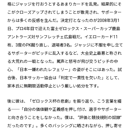
格にジャッジを行おうとするあまりカードを乱発。結果的にそ
こがクローズアップされてしまうことが散見され、サポーター
からは多くの反感を生んだ。決定打となったのが2008年3月1
日、プロ4年目で迎えた富士ゼロックス・スーパーカップ鹿島
アントラーズ対サンフレッチェ広島戦だ。イエローカード11
枚、3度のPK蹴り直し、退場者3名。ジャッジに不服を申し立て
るサポーターがピッチに乱入するなど、大会史上最悪と称され
る大荒れの一戦となった。罵声と怒号が飛び交うピッチの中
心、「日本一嫌われたレフェリー」の姿がそこにはあった。試
合後、日本サッカー協会は「判定で一貫性を欠いた」として、
家本氏に無期限活動停止という厳しい処分を下す。
後に彼は、「ゼロックス杯の悲劇」を振り返り、こう言葉を綴
る──「自分の価値観や正義感を押し付け、選手やサポーター
と向き合うことをしなかった。僕は、 “評価と競技規則の奴隷”
だったのです」。多くのバッシングに晒されながら、押し寄せ