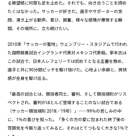
る絶望感に何度も足を止めた。それでも、向き合うことを諦め
たくはなかった。サッカーが好きだ。選手やサポーターの笑
顔、湧き上がる歓声、喜び、興奮、様々な感情が爆発する瞬
間、その場所に、立ち続けたい。
2010年「サッカーの聖地」ウェンブリー・スタジアムで行われ
た国際親善試合イングランド代表対メキシコ代表戦。家本氏は
この試合で、日本人レフェリーでは初めてとなる主審を務め、
選手と共に90分間ピッチを駆け抜けた。心地よい余韻と、爽快
感が全身を駆け巡る。
「最高の試合とは、競技者同士、審判、そして競技規則がリス
ペクトされ、審判がほとんど登場することのない試合である
（サッカー競技規則 2018／19年）」──99％の苦しみの中
に、1％の喜びを知った。「多くの方の愛に包まれた終了後の
雰囲気を今振り返ってみると、それはとてつもなく大きな1％で