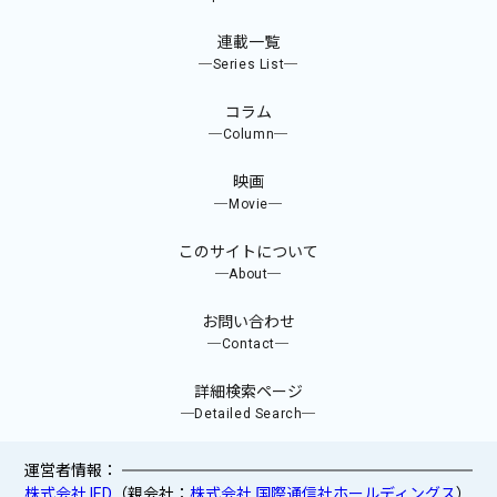
連載一覧
─Series List─
コラム
─Column─
映画
─Movie─
このサイトについて
─About─
お問い合わせ
─Contact─
詳細検索ページ
─Detailed Search─
運営者情報：
株式会社 IED
（親会社：
株式会社 国際通信社ホールディングス
）