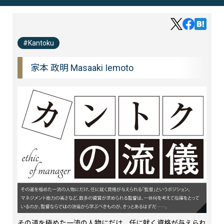
Kantoku
家本 政明 Masaaki Iemoto
その道を極めた一流の人物にだけ、任に就く資格が与えられ