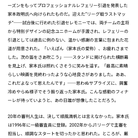
ーズンをもってプロフェッショナルレフェリー引退を発表した
家本政明氏へ向けられたものだ。迎えた“リーグ戦ラストマッ
チ”──試合後に行われた引退セレモニーでは、両チームの主将
から特別デザインの記念ユニホームが手渡され、レフェリーの
引退としては過去に例のない、温かい感謝の言葉に包まれた花
道が用意された。「いえぽん（家本氏の愛称）、お疲れさまで
した。次の笛をさあ吹こう」──スタンドに掲げられた横断幕
を見上げ、家本氏は照れくさそうに笑みを溢す。「最高に素晴
らしい映画を見終わったような心地良さがありました。ああ、
これだよなって思えたんです」──思わぬサプライズに、興奮
冷めやらぬ様子でそう振り返った家本氏。こんな感動のフィナ
ーレが待っていようと、あの日誰が想像したことだろう。
20年の審判人生は、決して順風満帆とは言えなかった。家本氏
は1996年に一級審査員に登録。2002年からJ1リーグで主審を
担当し、順調なスタートを切ったかと思われた。ところが、厳