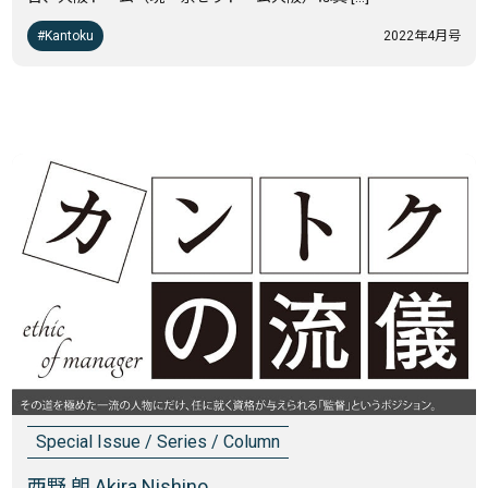
Kantoku
2022年4月号
Special Issue / Series / Column
西野 朗 Akira Nishino