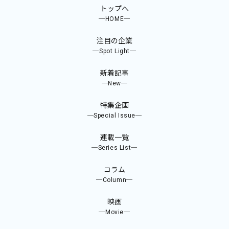
トップへ
─HOME─
注目の企業
─Spot Light─
新着記事
─New─
特集企画
─Special Issue─
連載一覧
─Series List─
コラム
─Column─
映画
─Movie─